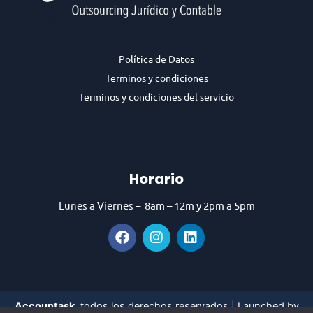
Política de Datos
Terminos y condiciones
Terminos y condiciones del servicio
Horario
Lunes a Viernes – 8am – 12m y 2pm a 5pm
F
I
L
a
n
i
c
s
n
e
t
k
b
a
e
o
g
d
Accountask
, todos los derechos reservados | Launched by