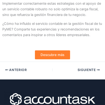
Implementar correctamente estas estrategias con el apoyo de
un servicio contable robusto no solo optimiza la carga fiscal,
sino que refuerza la gestión financiera de tu negocio.
¿Cómo ha influido el servicio contable en la gestión fiscal de tu
PyME? Comparte tus experiencias y recomendaciones en los
comentarios para inspirar a otros líderes empresariales.
Descubre más
ANTERIOR
SIGUIENTE