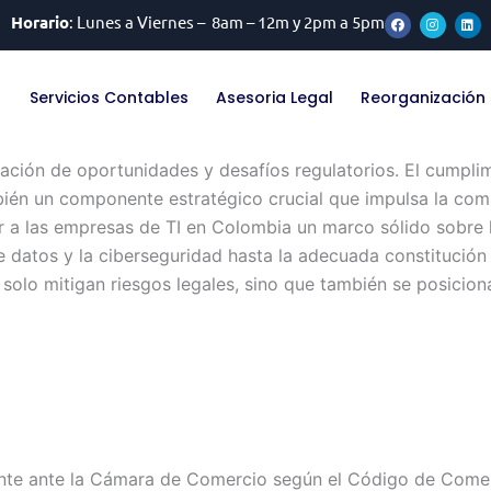
F
I
L
Horario
: Lunes a Viernes – 8am – 12m y 2pm a 5pm
a
n
i
c
s
n
e
t
k
b
a
e
o
g
d
Servicios Contables
Asesoria Legal
Reorganización 
o
r
i
k
a
n
m
ación de oportunidades y desafíos regulatorios. El cumplimi
mbién un componente estratégico crucial que impulsa la comp
ar a las empresas de TI en Colombia un marco sólido sobre
 datos y la ciberseguridad hasta la adecuada constitución 
o solo mitigan riesgos legales, sino que también se posicio
ente ante la Cámara de Comercio según el Código de Com