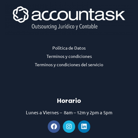
Política de Datos
Terminos y condiciones
Terminos y condiciones del servicio
Horario
Lunes a Viernes – 8am – 12m y 2pm a 5pm
F
I
L
a
n
i
c
s
n